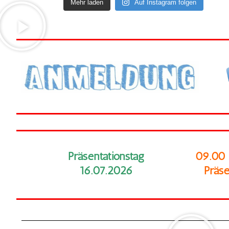
Mehr laden
Auf Instagram folgen
t-
Präsentationstag
09.00 -
e
16.07.2026
Präsen