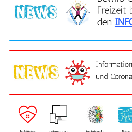
Freizeit
den
INF
Informatio
und Corona
behütetes
individuelle
Paten
aktivmediale