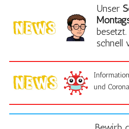
Unser
S
Montags
besetzt.
schnell 
Informatio
und Corona
Bewirb d